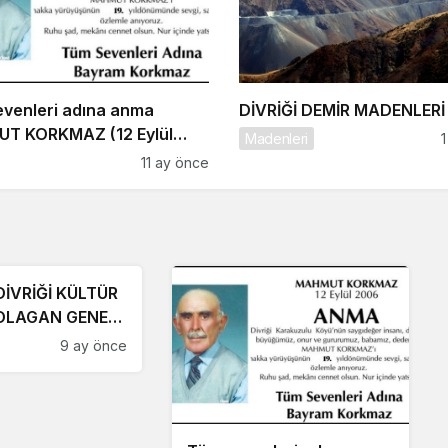
venleri adına anma
DİVRİĞİ DEMİR MADENLERİ
T KORKMAZ (12 Eylül
Madenleri
1
11 ay önce
İVRİĞİ KÜLTÜR
OLAGAN GENEL
PLANTI ÇAĞRISI
9 ay önce