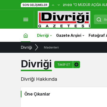
“O MÜDÜR AÇIĞA ALI
21:03
SON GELIŞMELER
Divriği
Gazete Arşivi
Fotoğraf 
Divriği
Madenleri
Divriği
TAKIP ET
Divriği Hakkında
Öne Çıkanlar