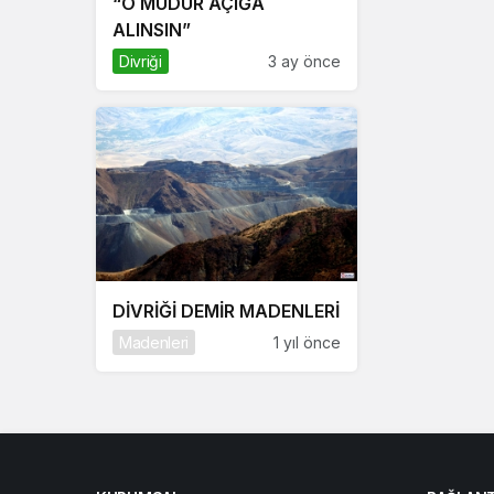
“O MÜDÜR AÇIĞA
ALINSIN”
Divriği
3 ay önce
DİVRİĞİ DEMİR MADENLERİ
Madenleri
1 yıl önce