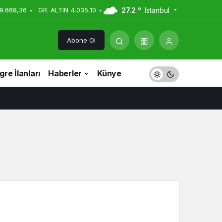
27.2 °
Istanbul
9.668,36
GR. ALTIN
4.035,10
Abone Ol
re İlanları
Haberler
Künye