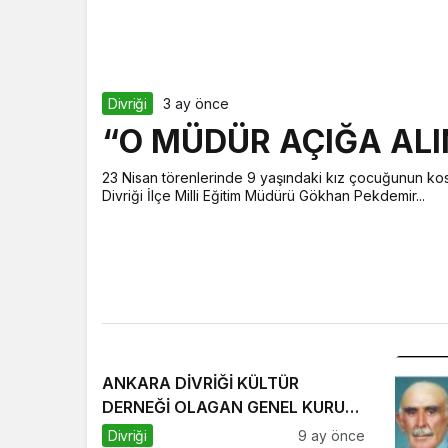
Divriği
3 ay önce
“O MÜDÜR AÇIĞA ALI
23 Nisan törenlerinde 9 yaşındaki kız çocuğunun 
Divriği İlçe Milli Eğitim Müdürü Gökhan Pekdemir...
ANKARA DİVRİĞİ KÜLTÜR
DERNEĞİ OLAGAN GENEL KURUL
TOPLANTI ÇAĞRISI
Divriği
9 ay önce