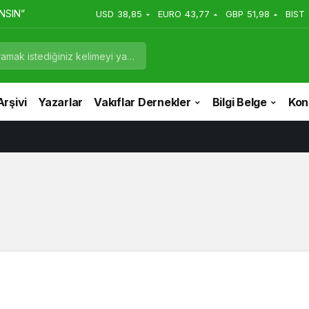
NSIN”
USD
38,85
EURO
43,77
GBP
51,98
BIST
Arşivi
Yazarlar
Vakıflar Dernekler
Bilgi Belge
Kong