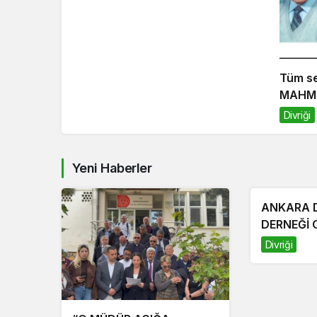
Tüm se
MAHMU
2006)
Divriği
Yeni Haberler
ANKARA D
DERNEĞİ 
KURUL TO
Divriği