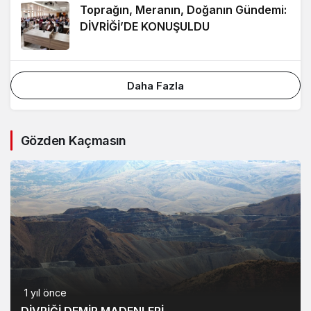
Toprağın, Meranın, Doğanın Gündemi:
DİVRİĞİ’DE KONUŞULDU
Daha Fazla
Gözden Kaçmasın
9 ay önce
8 ay önce
1 yıl önce
ANKARA DİVRİĞİ
11 ay önce
DİVRİĞİ’DE DİRENİŞ