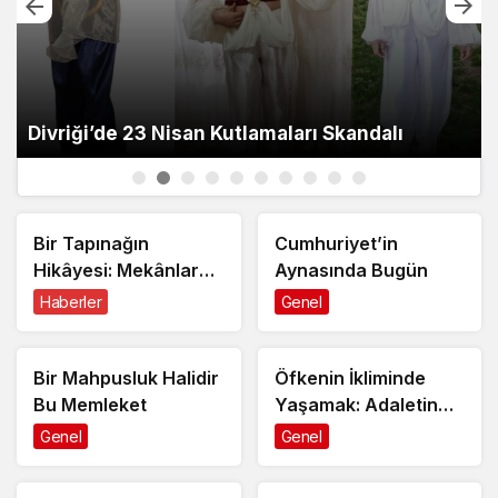
Divriği’de 23 Nisan Kutlamaları Skandalı
Bir Tapınağın
Cumhuriyet’in
Hikâyesi: Mekânlar
Aynasında Bugün
Değişiyor, İnsan Hep
Haberler
Genel
Aynı Savaşın İçinde
Bir Mahpusluk Halidir
Öfkenin İkliminde
Bu Memleket
Yaşamak: Adaletin
Suskun, Zorbanın
Genel
Genel
Gür Olduğu Bir Ülke