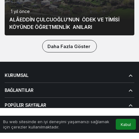
1 yıl önce
ALÂEDDİN ÇULCUOĞLU’NUN ÖDEK VE TİMİSİ
KÖYÜNDE ÖĞRETMENLİK ANILARI
Daha Fazla Göster
KURUMSAL
BAĞLANTILAR
POPÜLER SAYFALAR
GÜNDEME DAIR
Bu web sitesinde en iyi deneyimi yaşamanızı sağlamak
Anasayfa
Akış
Hesabım
Kabul
için çerezler kullanılmaktadır.