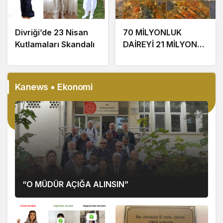
Divriği’de 23 Nisan
70 MİLYONLUK
Kutlamaları Skandalı
DAİREYİ 21 MİLYONA
SATTI
Kanews • Ekonomi
“O MÜDÜR AÇIĞA ALINSIN”