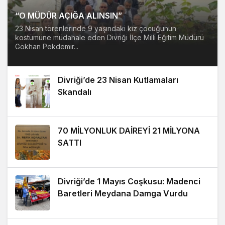
“O MÜDÜR AÇIĞA ALINSIN”
23 Nisan törenlerinde 9 yaşındaki kız çocuğunun
kostümüne müdahale eden Divriği İlçe Milli Eğitim Müdürü
Gökhan Pekdemir...
Divriği’de 23 Nisan Kutlamaları
Skandalı
70 MİLYONLUK DAİREYİ 21 MİLYONA
SATTI
Divriği’de 1 Mayıs Coşkusu: Madenci
Baretleri Meydana Damga Vurdu