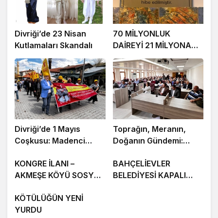
Divriği’de 23 Nisan
70 MİLYONLUK
Kutlamaları Skandalı
DAİREYİ 21 MİLYONA
SATTI
Divriği’de 1 Mayıs
Toprağın, Meranın,
Coşkusu: Madenci
Doğanın Gündemi:
Baretleri Meydana
DİVRİĞİ’DE
KONGRE İLANI –
BAHÇELİEVLER
Damga Vurdu
KONUŞULDU
AKMEŞE KÖYÜ SOSYAL
BELEDİYESİ KAPALI
YARDIMLAŞMA KÜLTÜR
ÇARŞI DAYANIŞMA VE
KÖTÜLÜĞÜN YENİ
DERNEĞİ
GELİŞTİRME DERNEĞİ
YURDU
OLAĞAN GENEL