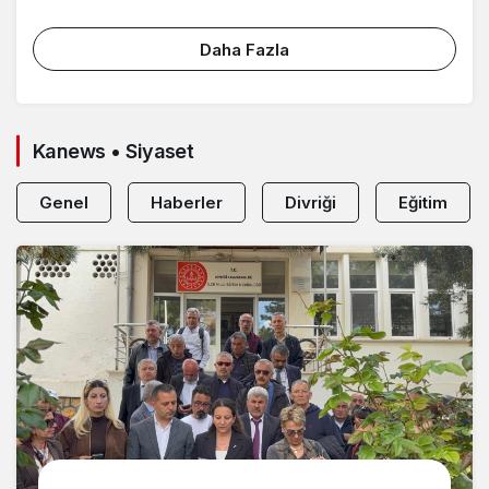
KURULU
Daha Fazla
Kanews • Siyaset
Genel
Haberler
Divriği
Eğitim