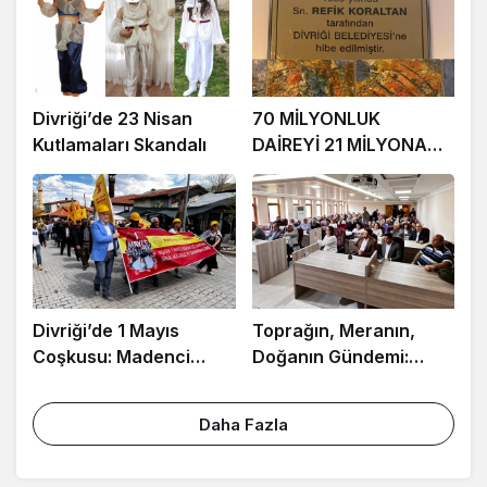
Divriği’de 23 Nisan
70 MİLYONLUK
Kutlamaları Skandalı
DAİREYİ 21 MİLYONA
SATTI
Divriği’de 1 Mayıs
Toprağın, Meranın,
Coşkusu: Madenci
Doğanın Gündemi:
Baretleri Meydana
DİVRİĞİ’DE
Damga Vurdu
KONUŞULDU
Daha Fazla