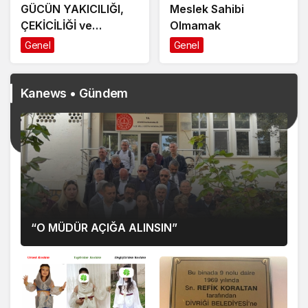
GÜCÜN YAKICILIĞI,
Meslek Sahibi
ÇEKİCİLİĞİ ve
Olmamak
KONTROL
Genel
Genel
EDİLEBİLİRLİĞİNİN
ÖNEMİ
Kanews • Gündem
“O MÜDÜR AÇIĞA ALINSIN”