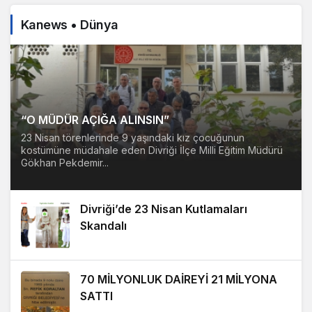
Kanews • Dünya
“O MÜDÜR AÇIĞA ALINSIN”
23 Nisan törenlerinde 9 yaşındaki kız çocuğunun
kostümüne müdahale eden Divriği İlçe Milli Eğitim Müdürü
Gökhan Pekdemir...
Divriği’de 23 Nisan Kutlamaları
Skandalı
70 MİLYONLUK DAİREYİ 21 MİLYONA
SATTI